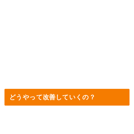
どうやって改善していくの？
改善方法
01
ソフトで優しい安全な矯正を行
います！