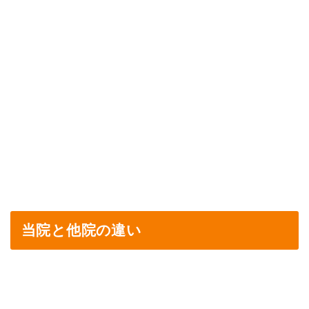
初回体験は６０分から９０分ほど頂きます。
産後の骨盤矯正はふじもと鍼灸整骨院で１番人気
のコースになっております。1人１人としっかりと
向き合い結果を出していく 為お客様の診る数に限り
があります。
新規の受付が午前３名・午後１名様となりますの
でお早めにお問い合わせください。もしかすると、
ご希望の日にちや時間帯にご予約がとれ ない可能性
がありますので予めご了承ください。
当院と他院の違い
他院
当院