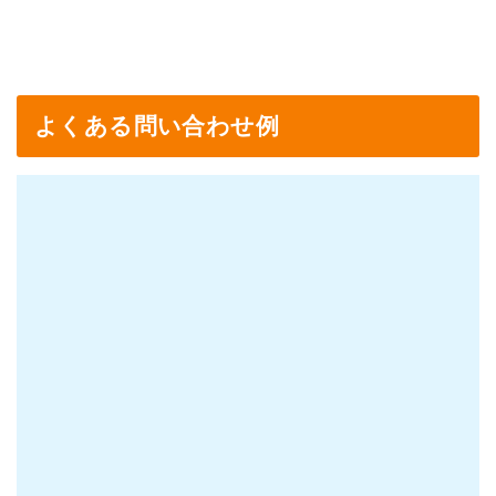
よくある問い合わせ例
Q.ベビーカーを持参してもいいで
すか？
A.はい！大丈夫です！
Q.子どもが2人いるのですが通うこ