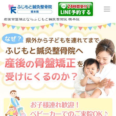
産後骨盤矯正ならふじもと鍼灸整骨院 橋本院